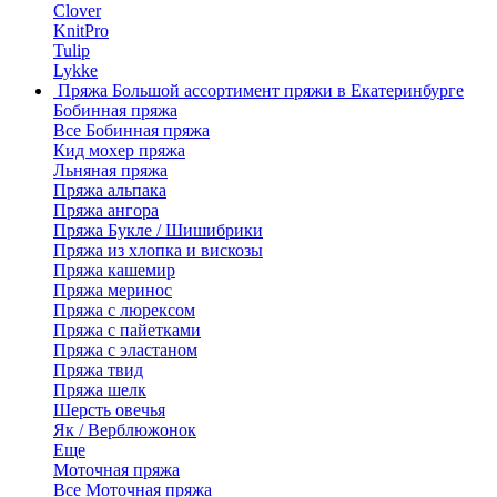
Clover
KnitPro
Tulip
Lykke
Пряжа
Большой ассортимент пряжи в Екатеринбурге
Бобинная пряжа
Все Бобинная пряжа
Кид мохер пряжа
Льняная пряжа
Пряжа альпака
Пряжа ангора
Пряжа Букле / Шишибрики
Пряжа из хлопка и вискозы
Пряжа кашемир
Пряжа меринос
Пряжа с люрексом
Пряжа с пайетками
Пряжа с эластаном
Пряжа твид
Пряжа шелк
Шерсть овечья
Як / Верблюжонок
Еще
Моточная пряжа
Все Моточная пряжа