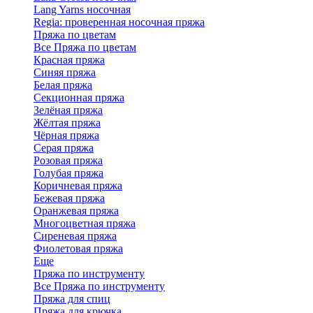
Lang Yarns носочная
Regia: проверенная носочная пряжа
Пряжа по цветам
Все Пряжа по цветам
Красная пряжа
Синяя пряжа
Белая пряжа
Секционная пряжа
Зелёная пряжа
Жёлтая пряжа
Чёрная пряжа
Серая пряжа
Розовая пряжа
Голубая пряжа
Коричневая пряжа
Бежевая пряжа
Оранжевая пряжа
Многоцветная пряжа
Сиреневая пряжа
Фиолетовая пряжа
Еще
Пряжа по инструменту
Все Пряжа по инструменту
Пряжа для спиц
Пряжа для крючка