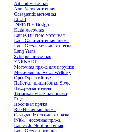
Artland моточная
Aura Yarns моточная
Casagrande моточная
Etrofil
INFINITY Design
Katia моточная
Laines Du Nord моточная
Lana Gatto моточная пряжа
Lana Grossa моточная пряжа
Lang Yarns
Schoppel носочная
YARNART
Моточная пряжа для игрушек
Моточная пряжа от Wellmay
Оренбургский пух
Пайетки, шишибрики Siyue
Пехорка моточная
Троицкая моточная пряжа
Еще
Носочная пряжа
Все Носочная пряжа
Casagrande носочная пряжа
iNitki - носочная пряжа
Laines du Nord носочная
Lana Grossa носочная