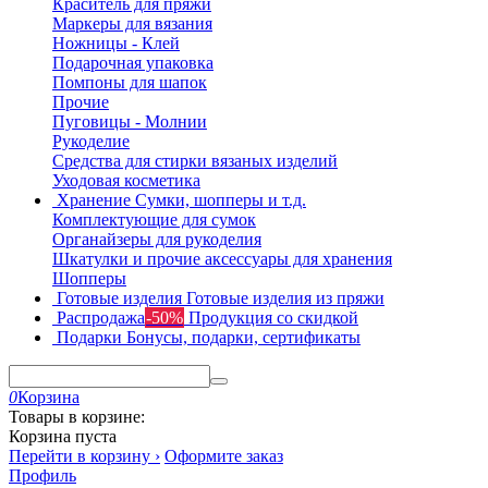
Краситель для пряжи
Маркеры для вязания
Ножницы - Клей
Подарочная упаковка
Помпоны для шапок
Прочие
Пуговицы - Молнии
Рукоделие
Средства для стирки вязаных изделий
Уходовая косметика
Хранение
Сумки, шопперы и т.д.
Комплектующие для сумок
Органайзеры для рукоделия
Шкатулки и прочие аксессуары для хранения
Шопперы
Готовые изделия
Готовые изделия из пряжи
Распродажа
-50%
Продукция со скидкой
Подарки
Бонусы, подарки, сертификаты
0
Корзина
Товары в корзине:
Корзина пуста
Перейти в корзину ›
Оформите заказ
Профиль