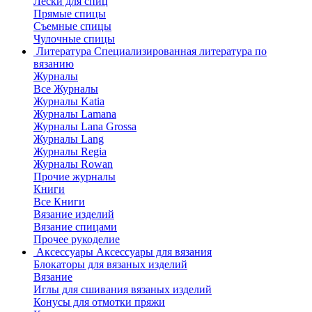
Лески для спиц
Прямые спицы
Съемные спицы
Чулочные спицы
Литература
Специализированная литература по
вязанию
Журналы
Все Журналы
Журналы Katia
Журналы Lamana
Журналы Lana Grossa
Журналы Lang
Журналы Regia
Журналы Rowan
Прочие журналы
Книги
Все Книги
Вязание изделий
Вязание спицами
Прочее рукоделие
Аксессуары
Аксессуары для вязания
Блокаторы для вязаных изделий
Вязание
Иглы для сшивания вязаных изделий
Конусы для отмотки пряжи