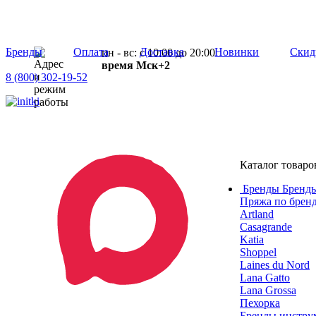
Бренды
Оплата
Доставка
Новинки
Скид
пн - вс: с 10:00 до 20:00
время Мск+2
8 (800) 302-19-52
Каталог товаро
Бренды
Бренды
Пряжа по брен
Artland
Casagrande
Katia
Shoppel
Laines du Nord
Lana Gatto
Lana Grossa
Пехорка
Бренды инструм