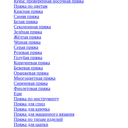
Regia: проверенная носочная пряжа
Пряжа по цветам
Красная пряжа
Синяя пряжа
Белая пряжа
Секционная пряжа
Зелёная пряжа
Жёлтая пряжа
Чёрная пряжа
Серая пряжа
Розовая пряжа
Голубая пряжа
Коричневая пряжа
Бежевая пряжа
Оранжевая пряжа
Многоцветная пряжа
Сиреневая пряжа
Фиолетовая пряжа
Еще
Пряжа по инструменту
Пряжа для спиц
Пряжа для крючка
Пряжа для машинного вязания
Пряжа по типам изделий
Пряжа для шапки