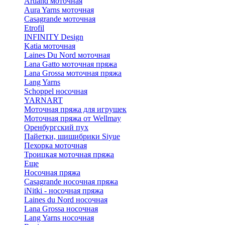
Artland моточная
Aura Yarns моточная
Casagrande моточная
Etrofil
INFINITY Design
Katia моточная
Laines Du Nord моточная
Lana Gatto моточная пряжа
Lana Grossa моточная пряжа
Lang Yarns
Schoppel носочная
YARNART
Моточная пряжа для игрушек
Моточная пряжа от Wellmay
Оренбургский пух
Пайетки, шишибрики Siyue
Пехорка моточная
Троицкая моточная пряжа
Еще
Носочная пряжа
Casagrande носочная пряжа
iNitki - носочная пряжа
Laines du Nord носочная
Lana Grossa носочная
Lang Yarns носочная