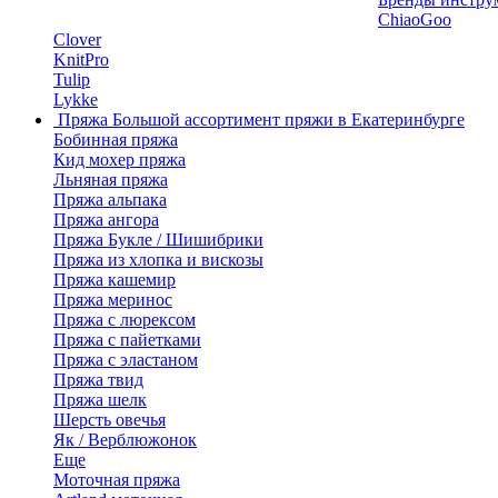
ChiaoGoo
Clover
KnitPro
Tulip
Lykke
Пряжа
Большой ассортимент пряжи в Екатеринбурге
Бобинная пряжа
Кид мохер пряжа
Льняная пряжа
Пряжа альпака
Пряжа ангора
Пряжа Букле / Шишибрики
Пряжа из хлопка и вискозы
Пряжа кашемир
Пряжа меринос
Пряжа с люрексом
Пряжа с пайетками
Пряжа с эластаном
Пряжа твид
Пряжа шелк
Шерсть овечья
Як / Верблюжонок
Еще
Моточная пряжа