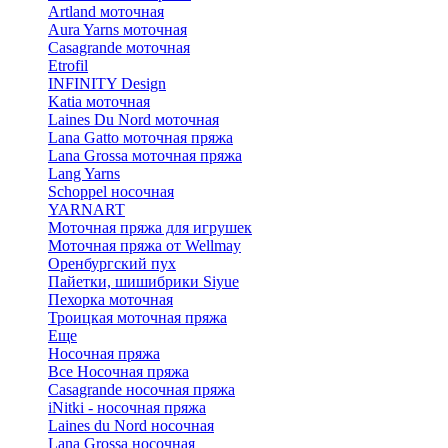
Artland моточная
Aura Yarns моточная
Casagrande моточная
Etrofil
INFINITY Design
Katia моточная
Laines Du Nord моточная
Lana Gatto моточная пряжа
Lana Grossa моточная пряжа
Lang Yarns
Schoppel носочная
YARNART
Моточная пряжа для игрушек
Моточная пряжа от Wellmay
Оренбургский пух
Пайетки, шишибрики Siyue
Пехорка моточная
Троицкая моточная пряжа
Еще
Носочная пряжа
Все Носочная пряжа
Casagrande носочная пряжа
iNitki - носочная пряжа
Laines du Nord носочная
Lana Grossa носочная