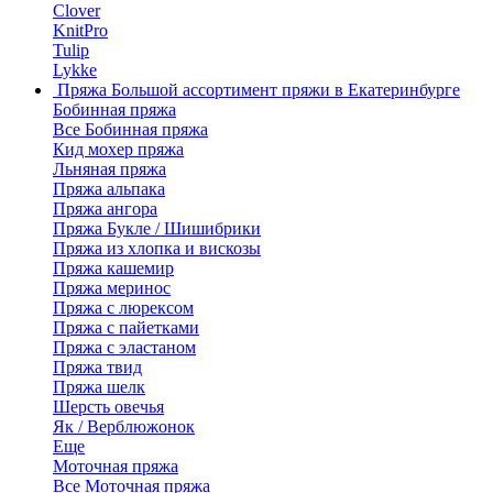
Clover
KnitPro
Tulip
Lykke
Пряжа
Большой ассортимент пряжи в Екатеринбурге
Бобинная пряжа
Все Бобинная пряжа
Кид мохер пряжа
Льняная пряжа
Пряжа альпака
Пряжа ангора
Пряжа Букле / Шишибрики
Пряжа из хлопка и вискозы
Пряжа кашемир
Пряжа меринос
Пряжа с люрексом
Пряжа с пайетками
Пряжа с эластаном
Пряжа твид
Пряжа шелк
Шерсть овечья
Як / Верблюжонок
Еще
Моточная пряжа
Все Моточная пряжа