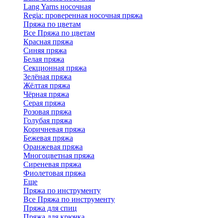
Lang Yarns носочная
Regia: проверенная носочная пряжа
Пряжа по цветам
Все Пряжа по цветам
Красная пряжа
Синяя пряжа
Белая пряжа
Секционная пряжа
Зелёная пряжа
Жёлтая пряжа
Чёрная пряжа
Серая пряжа
Розовая пряжа
Голубая пряжа
Коричневая пряжа
Бежевая пряжа
Оранжевая пряжа
Многоцветная пряжа
Сиреневая пряжа
Фиолетовая пряжа
Еще
Пряжа по инструменту
Все Пряжа по инструменту
Пряжа для спиц
Пряжа для крючка