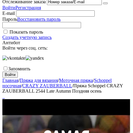
Отслеживание заказа
Войти
Регистрация
E-mail
Пароль
Восстановить пароль
Показать пароль
Создать учетную запись
Антибот
Войти через соц. сеть:
Запомнить
Войти
Главная
/
Пряжа для вязания
/
Моточная пряжа
/
Schoppel
носочная
/
CRAZY ZAUBERBALL
/
Пряжа Schoppel CRAZY
ZAUBERBALL 2544 Late Autumn Поздняя осень