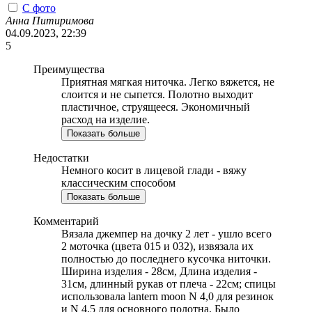
С фото
Анна Питиримова
04.09.2023, 22:39
5
Преимущества
Приятная мягкая ниточка. Легко вяжется, не
слоится и не сыпется. Полотно выходит
пластичное, струящееся. Экономичный
расход на изделие.
Показать больше
Недостатки
Немного косит в лицевой глади - вяжу
классическим способом
Показать больше
Комментарий
Вязала джемпер на дочку 2 лет - ушло всего
2 моточка (цвета 015 и 032), извязала их
полностью до последнего кусочка ниточки.
Ширина изделия - 28см, Длина изделия -
31см, длинный рукав от плеча - 22см; спицы
использовала lantern moon N 4,0 для резинок
и N 4,5 для основного полотна. Было