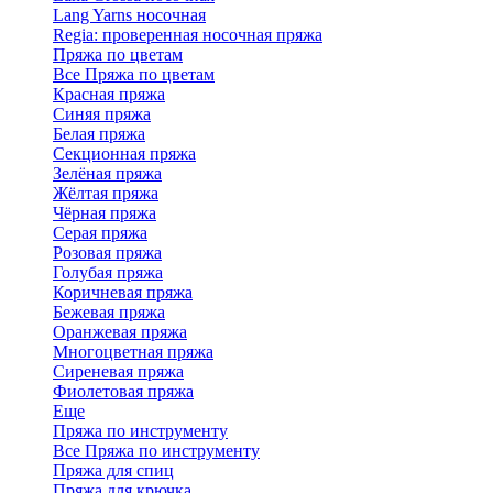
Lang Yarns носочная
Regia: проверенная носочная пряжа
Пряжа по цветам
Все Пряжа по цветам
Красная пряжа
Синяя пряжа
Белая пряжа
Секционная пряжа
Зелёная пряжа
Жёлтая пряжа
Чёрная пряжа
Серая пряжа
Розовая пряжа
Голубая пряжа
Коричневая пряжа
Бежевая пряжа
Оранжевая пряжа
Многоцветная пряжа
Сиреневая пряжа
Фиолетовая пряжа
Еще
Пряжа по инструменту
Все Пряжа по инструменту
Пряжа для спиц
Пряжа для крючка