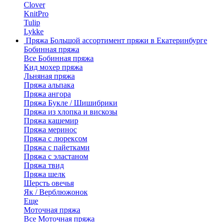
Clover
KnitPro
Tulip
Lykke
Пряжа
Большой ассортимент пряжи в Екатеринбурге
Бобинная пряжа
Все Бобинная пряжа
Кид мохер пряжа
Льняная пряжа
Пряжа альпака
Пряжа ангора
Пряжа Букле / Шишибрики
Пряжа из хлопка и вискозы
Пряжа кашемир
Пряжа меринос
Пряжа с люрексом
Пряжа с пайетками
Пряжа с эластаном
Пряжа твид
Пряжа шелк
Шерсть овечья
Як / Верблюжонок
Еще
Моточная пряжа
Все Моточная пряжа