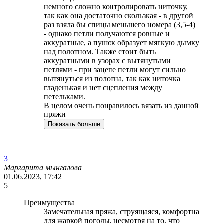
немного сложно контролировать ниточку,
так как она достаточно скользкая - в другой
раз взяла бы спицы меньшего номера (3,5-4)
- однако петли получаются ровные и
аккуратные, а пушок образует мягкую дымку
над полотном. Также стоит быть
аккуратными в узорах с вытянутыми
петлями - при зацепе петли могут сильно
вытянуться из полотна, так как ниточка
гладенькая и нет сцепления между
петельками.
В целом очень понравилось вязать из данной
пряжи
Показать больше
3
Маргарита мынгалова
01.06.2023, 17:42
5
Преимущества
Замечательная пряжа, струящаяся, комфортна
для жаркой погоды, несмотря на то, что