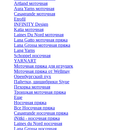
Artland моточная
Aura Yarns моточная
Casagrande моточная
Etrofil
INFINITY Design
Katia моточная
Laines Du Nord моточная
Lana Gatto моточная пряжа
Lana Grossa моточная пряжа
Lang Yarns
Schoppel носочная
YARNART
Моточная пряжа для игрушек
Моточная пряжа от Wellmay
Оренбургский пух
Пайетки, шишибрики Siyue
Пехорка моточная
Троицкая моточная пряжа
Еще
Носочная пряжа
Все Носочная пряжа
Casagrande носочная пряжа
iNitki - носочная пряжа
Laines du Nord носочная
Lana Grossa носочная