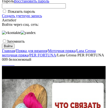
Пароль
Восстановить пароль
Показать пароль
Создать учетную запись
Антибот
Войти через соц. сеть:
Запомнить
Войти
Главная
/
Пряжа для вязания
/
Моточная пряжа
/
Lana Grossa
моточная пряжа
/
PER FORTUNA
/
Lana Grossa PER FORTUNA
009 белоснежный