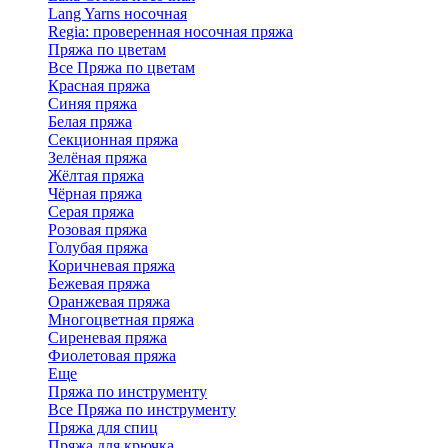
Lang Yarns носочная
Regia: проверенная носочная пряжа
Пряжа по цветам
Все Пряжа по цветам
Красная пряжа
Синяя пряжа
Белая пряжа
Секционная пряжа
Зелёная пряжа
Жёлтая пряжа
Чёрная пряжа
Серая пряжа
Розовая пряжа
Голубая пряжа
Коричневая пряжа
Бежевая пряжа
Оранжевая пряжа
Многоцветная пряжа
Сиреневая пряжа
Фиолетовая пряжа
Еще
Пряжа по инструменту
Все Пряжа по инструменту
Пряжа для спиц
Пряжа для крючка