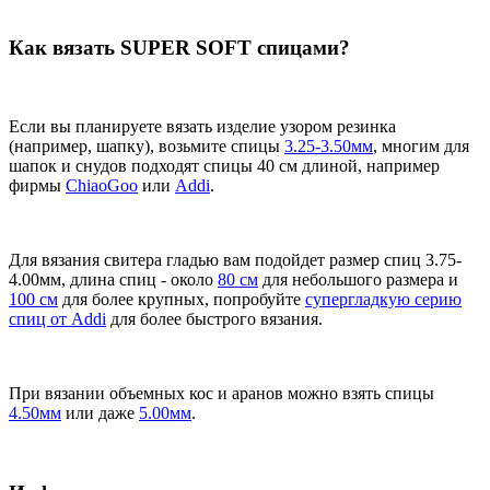
Как вязать SUPER SOFT спицами?
Если вы планируете вязать изделие узором резинка
(например, шапку), возьмите спицы
3.25-3.50мм
, многим для
шапок и снудов подходят спицы 40 см длиной, например
фирмы
ChiaoGoo
или
Addi
.
Для вязания свитера гладью вам подойдет размер спиц 3.75-
4.00мм, длина спиц - около
80 см
для небольшого размера и
100 см
для более крупных, попробуйте
супергладкую серию
спиц от Addi
для более быстрого вязания.
При вязании объемных кос и аранов можно взять спицы
4.50мм
или даже
5.00мм
.