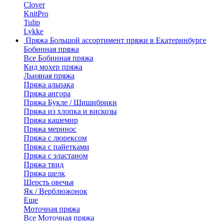
Clover
KnitPro
Tulip
Lykke
Пряжа
Большой ассортимент пряжи в Екатеринбурге
Бобинная пряжа
Все Бобинная пряжа
Кид мохер пряжа
Льняная пряжа
Пряжа альпака
Пряжа ангора
Пряжа Букле / Шишибрики
Пряжа из хлопка и вискозы
Пряжа кашемир
Пряжа меринос
Пряжа с люрексом
Пряжа с пайетками
Пряжа с эластаном
Пряжа твид
Пряжа шелк
Шерсть овечья
Як / Верблюжонок
Еще
Моточная пряжа
Все Моточная пряжа