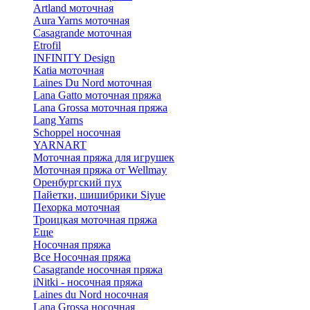
Artland моточная
Aura Yarns моточная
Casagrande моточная
Etrofil
INFINITY Design
Katia моточная
Laines Du Nord моточная
Lana Gatto моточная пряжа
Lana Grossa моточная пряжа
Lang Yarns
Schoppel носочная
YARNART
Моточная пряжа для игрушек
Моточная пряжа от Wellmay
Оренбургский пух
Пайетки, шишибрики Siyue
Пехорка моточная
Троицкая моточная пряжа
Еще
Носочная пряжа
Все Носочная пряжа
Casagrande носочная пряжа
iNitki - носочная пряжа
Laines du Nord носочная
Lana Grossa носочная