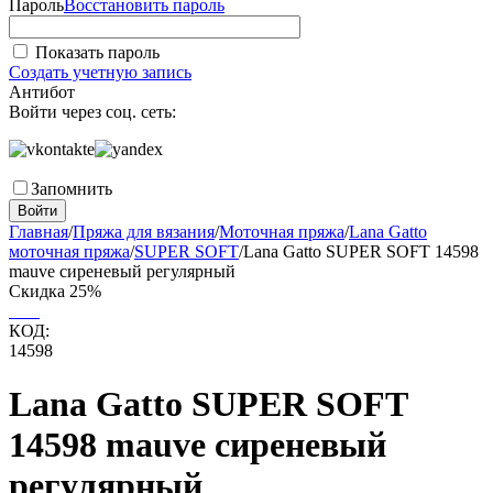
Пароль
Восстановить пароль
Показать пароль
Создать учетную запись
Антибот
Войти через соц. сеть:
Запомнить
Войти
Главная
/
Пряжа для вязания
/
Моточная пряжа
/
Lana Gatto
моточная пряжа
/
SUPER SOFT
/
Lana Gatto SUPER SOFT 14598
mauve сиреневый регулярный
Скидка
25%
КОД:
14598
Lana Gatto SUPER SOFT
14598 mauve сиреневый
регулярный