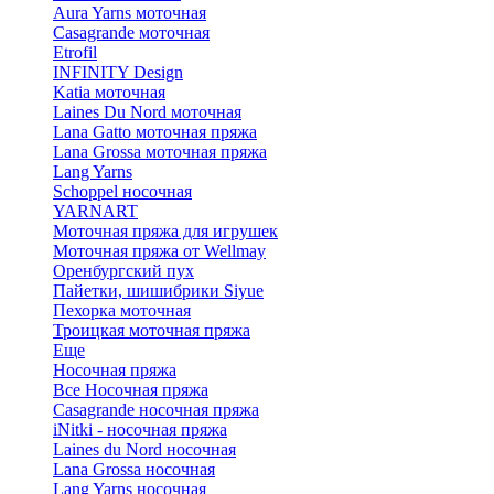
Aura Yarns моточная
Casagrande моточная
Etrofil
INFINITY Design
Katia моточная
Laines Du Nord моточная
Lana Gatto моточная пряжа
Lana Grossa моточная пряжа
Lang Yarns
Schoppel носочная
YARNART
Моточная пряжа для игрушек
Моточная пряжа от Wellmay
Оренбургский пух
Пайетки, шишибрики Siyue
Пехорка моточная
Троицкая моточная пряжа
Еще
Носочная пряжа
Все Носочная пряжа
Casagrande носочная пряжа
iNitki - носочная пряжа
Laines du Nord носочная
Lana Grossa носочная
Lang Yarns носочная