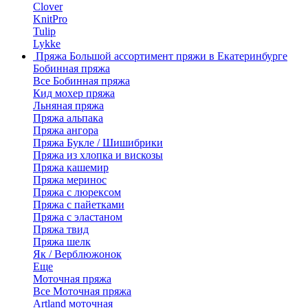
Clover
KnitPro
Tulip
Lykke
Пряжа
Большой ассортимент пряжи в Екатеринбурге
Бобинная пряжа
Все Бобинная пряжа
Кид мохер пряжа
Льняная пряжа
Пряжа альпака
Пряжа ангора
Пряжа Букле / Шишибрики
Пряжа из хлопка и вискозы
Пряжа кашемир
Пряжа меринос
Пряжа с люрексом
Пряжа с пайетками
Пряжа с эластаном
Пряжа твид
Пряжа шелк
Як / Верблюжонок
Еще
Моточная пряжа
Все Моточная пряжа
Artland моточная