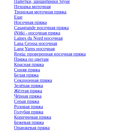
Пайетки, шишибрики Siyue
Пехорка моточная
Троицкая моточная пряжа
Еще
Носочная пряжа
Casagrande носочная пряжа
iNitki - носочная пряжа
Laines du Nord носочная
Lana Grossa носочная
Lang Yarns носочная
Regia: проверенная носочная пряжа
Пряжа по цветам
Красная пряжа
Синяя пряжа
Белая пряжа
Секционная пряжа
Зелёная пряжа
Жёлтая пряжа
Чёрная пряжа
Серая пряжа
Розовая пряжа
Голубая пряжа
Коричневая пряжа
Бежевая пряжа
Оранжевая пряжа