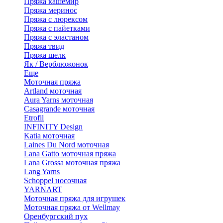
Пряжа кашемир
Пряжа меринос
Пряжа с люрексом
Пряжа с пайетками
Пряжа с эластаном
Пряжа твид
Пряжа шелк
Як / Верблюжонок
Еще
Моточная пряжа
Artland моточная
Aura Yarns моточная
Casagrande моточная
Etrofil
INFINITY Design
Katia моточная
Laines Du Nord моточная
Lana Gatto моточная пряжа
Lana Grossa моточная пряжа
Lang Yarns
Schoppel носочная
YARNART
Моточная пряжа для игрушек
Моточная пряжа от Wellmay
Оренбургский пух