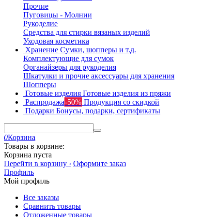
Прочие
Пуговицы - Молнии
Рукоделие
Средства для стирки вязаных изделий
Уходовая косметика
Хранение
Сумки, шопперы и т.д.
Комплектующие для сумок
Органайзеры для рукоделия
Шкатулки и прочие аксессуары для хранения
Шопперы
Готовые изделия
Готовые изделия из пряжи
Распродажа
-50%
Продукция со скидкой
Подарки
Бонусы, подарки, сертификаты
0
Корзина
Товары в корзине:
Корзина пуста
Перейти в корзину ›
Оформите заказ
Профиль
Мой профиль
Все заказы
Сравнить товары
Отложенные товары