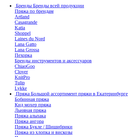
Бренды
Бренды всей продукции
Пряжа по брендам
Artland
Casagrande
Katia
Shoppel
Laines du Nord
Lana Gatto
Lana Grossa
Пехорка
Бренды инструментов и аксессуаров
ChiaoGoo
Clover
KnitPro
Tulip
Lykke
Пряжа
Большой ассортимент пряжи в Екатеринбурге
Бобинная пряжа
Кид мохер пряжа
Льняная пряжа
Пряжа альпака
Пряжа ангора
Пряжа Букле / Шишибрики
Пряжа из хлопка и вискозы