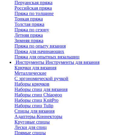
Перуанская пряжа
Российская пряжа
Пряжа по толщине
Тонкая пряжа
Толстая пряжа
Пряжа по сезону
Летняя пряжа
Зимняя пряжа
Пряжа по опыту вязания
Пряжа для начинающих
Пряжа для опытных вязальщиц
Инструменты
Инструменты для вязания
Крючки для вязания
Металлические
С эргономической ручкой
Наборы крючков
Наборы спиц для вязания
Наборы спиц Chiaogoo
Наборы спиц KnitPro
Наборы спиц Tulip
Спицы для вязания
Адаптеры-Коннекторы
Круговые спицы
Лески для спиц
Прямые спицы