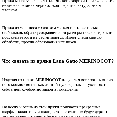
Пряжа MERINOCOT от итальянской фабрики Lana Gatto - это
нежное сочетание мериносовой шерсти с натуральным
хлопком.
Пряжа из мериноса с хлопком мягкая и в то же время
стабильная: образец сохраняет свои размеры после стирки, не
подсаживается и не растягивается. Имеет специальную
обработку против образования катышков.
Что связать из пряжи Lana Gatto MERINOCOT?
Изделия из пряжи MERINOCOT получатся всесезонными: из
него можно связать как летний пуловер, так и чувствовать
себя в нем комфортно зимой в помещении.
На весну и осень из этой пряжи получатся прекрасные
шарфы, палантины и шали, которые отлично будут держать
любые узоры, сохранять блокировку, быть приятными