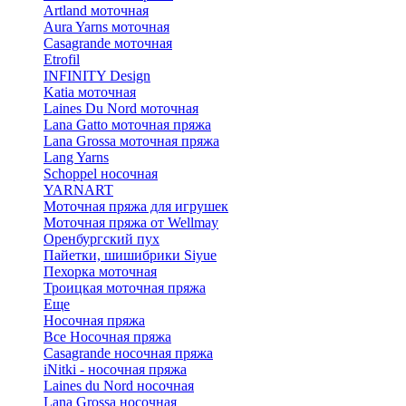
Artland моточная
Aura Yarns моточная
Casagrande моточная
Etrofil
INFINITY Design
Katia моточная
Laines Du Nord моточная
Lana Gatto моточная пряжа
Lana Grossa моточная пряжа
Lang Yarns
Schoppel носочная
YARNART
Моточная пряжа для игрушек
Моточная пряжа от Wellmay
Оренбургский пух
Пайетки, шишибрики Siyue
Пехорка моточная
Троицкая моточная пряжа
Еще
Носочная пряжа
Все Носочная пряжа
Casagrande носочная пряжа
iNitki - носочная пряжа
Laines du Nord носочная
Lana Grossa носочная