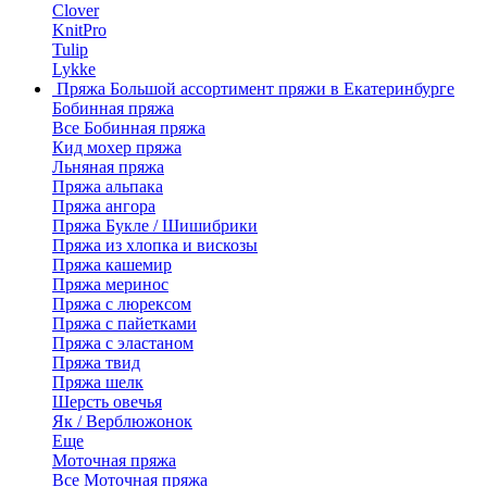
Clover
KnitPro
Tulip
Lykke
Пряжа
Большой ассортимент пряжи в Екатеринбурге
Бобинная пряжа
Все Бобинная пряжа
Кид мохер пряжа
Льняная пряжа
Пряжа альпака
Пряжа ангора
Пряжа Букле / Шишибрики
Пряжа из хлопка и вискозы
Пряжа кашемир
Пряжа меринос
Пряжа с люрексом
Пряжа с пайетками
Пряжа с эластаном
Пряжа твид
Пряжа шелк
Шерсть овечья
Як / Верблюжонок
Еще
Моточная пряжа
Все Моточная пряжа