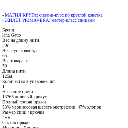
-
МАГИЯ КРУГА: онлайн-курс по круглой кокетке
-
ЖИЛЕТ PRIMAVERA: мастер-класс спицами
Бренд
lana Gatto
Вес на длину нити
50г
Вес с упаковкой, г
65
Вес товара, г
50
Длина нити
125м
Количество в упаковке, шт
1
Название цвета
13765 лиловый крокус
Полный состав пряжи
53% мериносовая шерсть экстрафайн, 47% хлопок
Размер спиц / крючка
4мм
Состав пряжи
Меринос / Хлопок