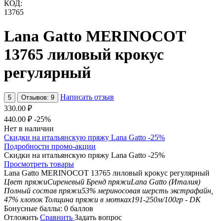
КОД:
13765
Lana Gatto MERINOCOT
13765 лиловый крокус
регулярный
Написать отзыв
5
Отзывов: 9
330.00
₽
440.00
₽
-25%
Нет в наличии
Скидки на итальянскую пряжу Lana Gatto -25%
Подробности промо-акции
Скидки на итальянскую пряжу Lana Gatto -25%
Просмотреть товары
Lana Gatto MERINOCOT 13765 лиловый крокус регулярный
Цвет пряжи
Сиреневый
Бренд пряжи
Lana Gatto (Италия)
Полный состав пряжи
53% мериносовая шерсть экстрафайн,
47% хлопок
Толщина пряжи в мотках
191-250м/100гр - DK
Бонусные баллы:
0 баллов
Отложить
Сравнить
Задать вопрос