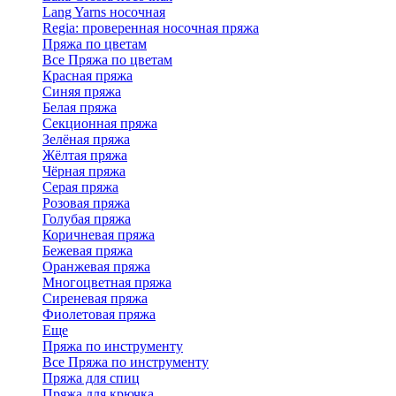
Lang Yarns носочная
Regia: проверенная носочная пряжа
Пряжа по цветам
Все Пряжа по цветам
Красная пряжа
Синяя пряжа
Белая пряжа
Секционная пряжа
Зелёная пряжа
Жёлтая пряжа
Чёрная пряжа
Серая пряжа
Розовая пряжа
Голубая пряжа
Коричневая пряжа
Бежевая пряжа
Оранжевая пряжа
Многоцветная пряжа
Сиреневая пряжа
Фиолетовая пряжа
Еще
Пряжа по инструменту
Все Пряжа по инструменту
Пряжа для спиц
Пряжа для крючка