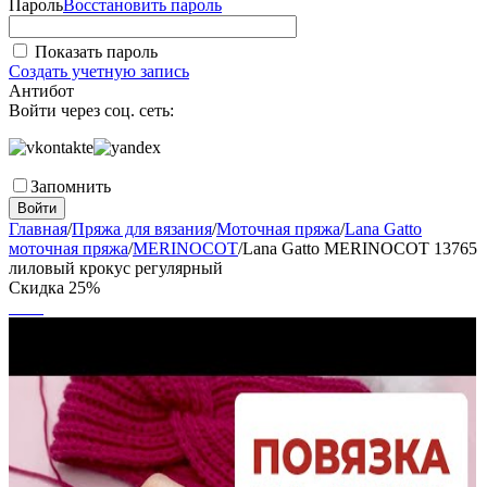
Пароль
Восстановить пароль
Показать пароль
Создать учетную запись
Антибот
Войти через соц. сеть:
Запомнить
Войти
Главная
/
Пряжа для вязания
/
Моточная пряжа
/
Lana Gatto
моточная пряжа
/
MERINOCOT
/
Lana Gatto MERINOCOT 13765
лиловый крокус регулярный
Скидка
25%