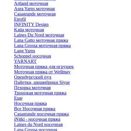
Artland моточная
Aura Yarns моточная
Casagrande моточная
Etrofil
INFINITY Design
Katia моточная
Laines Du Nord моточная
Lana Gatto моточная пряжа
Lana Grossa моточная пряжа
Lang Yarns
Schoppel носочная
YARNART
Моточная пряжа для игрушек
Моточная пряжа от Wellmay
Оренбургский пух
Пайетки, шишибрики Siyue
Пехорка моточная
Троицкая моточная пряжа
Еще
Носочная пряжа
Все Носочная пряжа
Casagrande носочная пряжа
iNitki - носочная пряжа
Laines du Nord носочная
Lana Grossa носочная