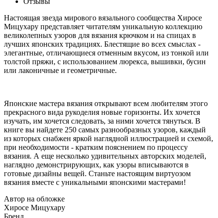
Отзывы
Настоящая звезда мирового вязального сообщества Хиросе
Мицухару представляет читателям уникальную коллекцию
великолепных узоров для вязания крючком и на спицах в
лучших японских традициях. Блестящие во всех смыслах -
элегантные, отличающиеся отменным вкусом, из тонкой или
толстой пряжи, с использованием люрекса, вышивки, бусин
или лаконичные и геометричные.
Японские мастера вязания открывают всем любителям этого
прекрасного вида рукоделия новые горизонты. Их хочется
изучать, им хочется следовать, за ними хочется тянуться. В
книге вы найдете 250 самых разнообразных узоров, каждый
из которых снабжен яркой наглядной иллюстрацией и схемой,
при необходимости - кратким пояснением по процессу
вязания. А еще несколько удивительных авторских моделей,
наглядно демонстрирующих, как узоры вписываются в
готовые дизайны вещей. Станьте настоящим виртуозом
вязания вместе с уникальными японскими мастерами!
Автор на обложке
Хиросе Мицухару
Бренд