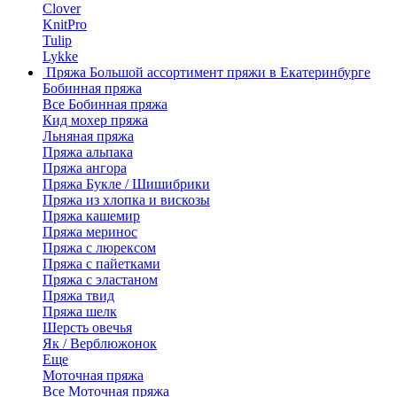
Clover
KnitPro
Tulip
Lykke
Пряжа
Большой ассортимент пряжи в Екатеринбурге
Бобинная пряжа
Все Бобинная пряжа
Кид мохер пряжа
Льняная пряжа
Пряжа альпака
Пряжа ангора
Пряжа Букле / Шишибрики
Пряжа из хлопка и вискозы
Пряжа кашемир
Пряжа меринос
Пряжа с люрексом
Пряжа с пайетками
Пряжа с эластаном
Пряжа твид
Пряжа шелк
Шерсть овечья
Як / Верблюжонок
Еще
Моточная пряжа
Все Моточная пряжа