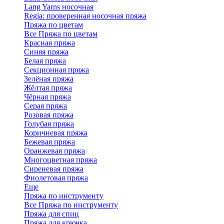
Lang Yarns носочная
Regia: проверенная носочная пряжа
Пряжа по цветам
Все Пряжа по цветам
Красная пряжа
Синяя пряжа
Белая пряжа
Секционная пряжа
Зелёная пряжа
Жёлтая пряжа
Чёрная пряжа
Серая пряжа
Розовая пряжа
Голубая пряжа
Коричневая пряжа
Бежевая пряжа
Оранжевая пряжа
Многоцветная пряжа
Сиреневая пряжа
Фиолетовая пряжа
Еще
Пряжа по инструменту
Все Пряжа по инструменту
Пряжа для спиц
Пряжа для крючка