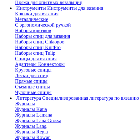
Пряжа для опытных вязальщиц
Инструменты
Инструменты для вязания
Крючки для вязания
Металлические
С эргономической ручкой
Наборы крючков
Наборы спиц для вязания
Наборы спиц Chiaogoo
Наборы спиц KnitPro
Наборы спиц Tulip
Спицы для вязания
Адаптеры-Коннекторы
Круговые спицы
Лески для спиц
Прямые спицы
Съемные спицы
Чулочные спицы
Литература
Специализированная литература по вязанию
Журналы
Журналы Katia
Журналы Lamana
Журналы Lana Grossa
Журналы Lang
Журналы Regia
Журналы Rowan