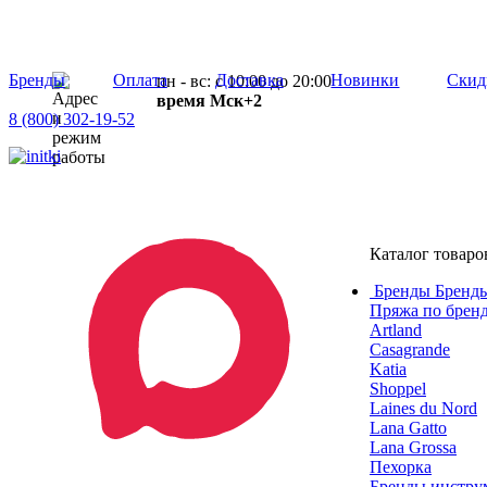
Бренды
Оплата
Доставка
Новинки
Скид
пн - вс: с 10:00 до 20:00
время Мск+2
8 (800) 302-19-52
Каталог товаро
Бренды
Бренды
Пряжа по брен
Artland
Casagrande
Katia
Shoppel
Laines du Nord
Lana Gatto
Lana Grossa
Пехорка
Бренды инструм