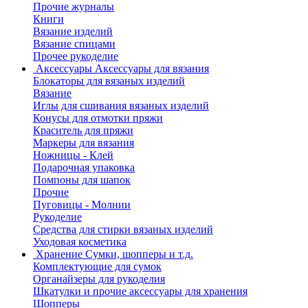
Прочие журналы
Книги
Вязание изделий
Вязание спицами
Прочее рукоделие
Аксессуары
Аксессуары для вязания
Блокаторы для вязаных изделий
Вязание
Иглы для сшивания вязаных изделий
Конусы для отмотки пряжи
Краситель для пряжи
Маркеры для вязания
Ножницы - Клей
Подарочная упаковка
Помпоны для шапок
Прочие
Пуговицы - Молнии
Рукоделие
Средства для стирки вязаных изделий
Уходовая косметика
Хранение
Сумки, шопперы и т.д.
Комплектующие для сумок
Органайзеры для рукоделия
Шкатулки и прочие аксессуары для хранения
Шопперы