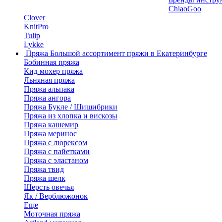
ChiaoGoo
Clover
KnitPro
Tulip
Lykke
Пряжа
Большой ассортимент пряжи в Екатеринбурге
Бобинная пряжа
Кид мохер пряжа
Льняная пряжа
Пряжа альпака
Пряжа ангора
Пряжа Букле / Шишибрики
Пряжа из хлопка и вискозы
Пряжа кашемир
Пряжа меринос
Пряжа с люрексом
Пряжа с пайетками
Пряжа с эластаном
Пряжа твид
Пряжа шелк
Шерсть овечья
Як / Верблюжонок
Еще
Моточная пряжа