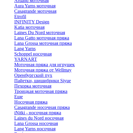
Artland моточная
Aura Yarns моточная
Casagrande моточная
Etrofil
INFINITY Design
Katia моточная
Laines Du Nord моточная
Lana Gatto моточная пряжа
Lana Grossa моточная пряжа
Lang Yarns
Schoppel носочная
YARNART
Моточная пряжа для игрушек
Моточная пряжа от Wellmay
Оренбургский пух
Пайетки, шишибрики Siyue
Пехорка моточная
Троицкая моточная пряжа
Еще
Носочная пряжа
Casagrande носочная пряжа
iNitki - носочная пряжа
Laines du Nord носочная
Lana Grossa носочная
Lang Yarns носочная