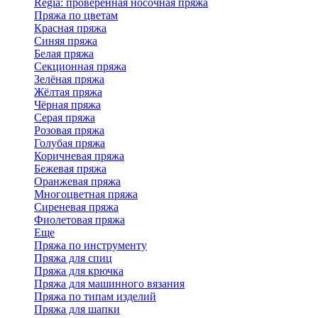
Regia: проверенная носочная пряжа
Пряжа по цветам
Красная пряжа
Синяя пряжа
Белая пряжа
Секционная пряжа
Зелёная пряжа
Жёлтая пряжа
Чёрная пряжа
Серая пряжа
Розовая пряжа
Голубая пряжа
Коричневая пряжа
Бежевая пряжа
Оранжевая пряжа
Многоцветная пряжа
Сиреневая пряжа
Фиолетовая пряжа
Еще
Пряжа по инструменту
Пряжа для спиц
Пряжа для крючка
Пряжа для машинного вязания
Пряжа по типам изделий
Пряжа для шапки