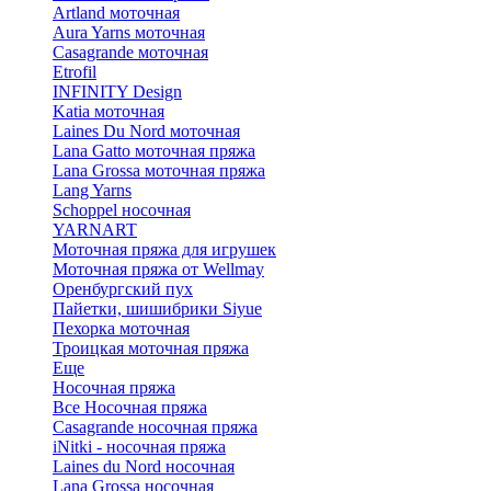
Artland моточная
Aura Yarns моточная
Casagrande моточная
Etrofil
INFINITY Design
Katia моточная
Laines Du Nord моточная
Lana Gatto моточная пряжа
Lana Grossa моточная пряжа
Lang Yarns
Schoppel носочная
YARNART
Моточная пряжа для игрушек
Моточная пряжа от Wellmay
Оренбургский пух
Пайетки, шишибрики Siyue
Пехорка моточная
Троицкая моточная пряжа
Еще
Носочная пряжа
Все Носочная пряжа
Casagrande носочная пряжа
iNitki - носочная пряжа
Laines du Nord носочная
Lana Grossa носочная