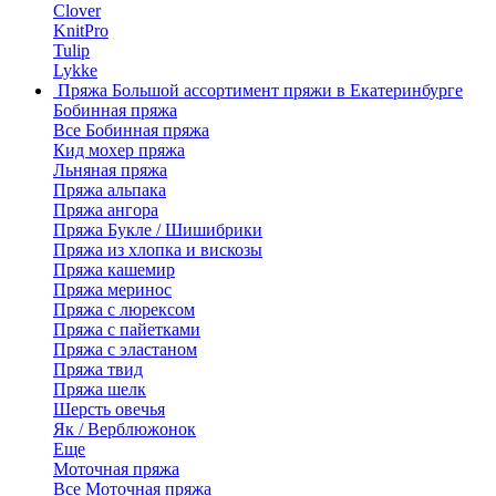
Clover
KnitPro
Tulip
Lykke
Пряжа
Большой ассортимент пряжи в Екатеринбурге
Бобинная пряжа
Все Бобинная пряжа
Кид мохер пряжа
Льняная пряжа
Пряжа альпака
Пряжа ангора
Пряжа Букле / Шишибрики
Пряжа из хлопка и вискозы
Пряжа кашемир
Пряжа меринос
Пряжа с люрексом
Пряжа с пайетками
Пряжа с эластаном
Пряжа твид
Пряжа шелк
Шерсть овечья
Як / Верблюжонок
Еще
Моточная пряжа
Все Моточная пряжа