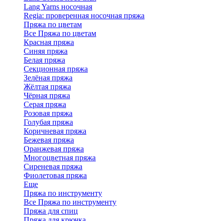
Lang Yarns носочная
Regia: проверенная носочная пряжа
Пряжа по цветам
Все Пряжа по цветам
Красная пряжа
Синяя пряжа
Белая пряжа
Секционная пряжа
Зелёная пряжа
Жёлтая пряжа
Чёрная пряжа
Серая пряжа
Розовая пряжа
Голубая пряжа
Коричневая пряжа
Бежевая пряжа
Оранжевая пряжа
Многоцветная пряжа
Сиреневая пряжа
Фиолетовая пряжа
Еще
Пряжа по инструменту
Все Пряжа по инструменту
Пряжа для спиц
Пряжа для крючка