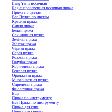
Lang Yarns носочная
Regia: проверенная носочная пряжа
Пряжа по цветам
Все Пряжа по цветам
Красная пряжа
Синяя пряжа
Белая пряжа
Секционная пряжа
Зелёная пряжа
Жёлтая пряжа
Чёрная пряжа
Серая пряжа
Розовая пряжа
Голубая пряжа
Коричневая пряжа
Бежевая пряжа
Оранжевая пряжа
Многоцветная пряжа
Сиреневая пряжа
Фиолетовая пряжа
Еще
Пряжа по инструменту
Все Пряжа по инструменту
Пряжа для спиц
Пряжа для крючка