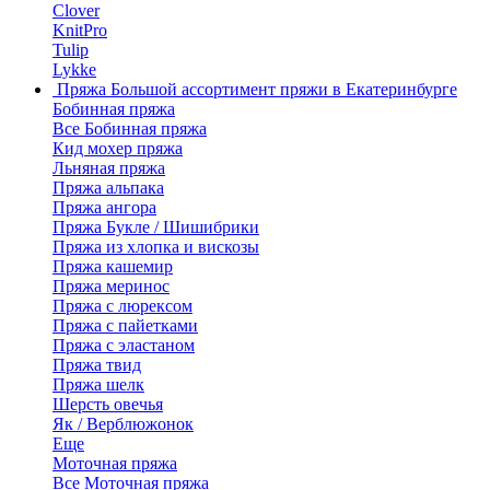
Clover
KnitPro
Tulip
Lykke
Пряжа
Большой ассортимент пряжи в Екатеринбурге
Бобинная пряжа
Все Бобинная пряжа
Кид мохер пряжа
Льняная пряжа
Пряжа альпака
Пряжа ангора
Пряжа Букле / Шишибрики
Пряжа из хлопка и вискозы
Пряжа кашемир
Пряжа меринос
Пряжа с люрексом
Пряжа с пайетками
Пряжа с эластаном
Пряжа твид
Пряжа шелк
Шерсть овечья
Як / Верблюжонок
Еще
Моточная пряжа
Все Моточная пряжа