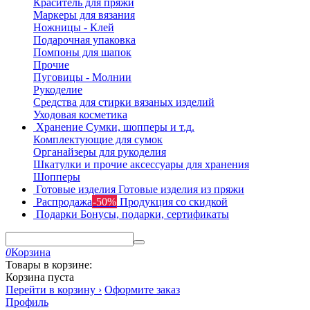
Краситель для пряжи
Маркеры для вязания
Ножницы - Клей
Подарочная упаковка
Помпоны для шапок
Прочие
Пуговицы - Молнии
Рукоделие
Средства для стирки вязаных изделий
Уходовая косметика
Хранение
Сумки, шопперы и т.д.
Комплектующие для сумок
Органайзеры для рукоделия
Шкатулки и прочие аксессуары для хранения
Шопперы
Готовые изделия
Готовые изделия из пряжи
Распродажа
-50%
Продукция со скидкой
Подарки
Бонусы, подарки, сертификаты
0
Корзина
Товары в корзине:
Корзина пуста
Перейти в корзину ›
Оформите заказ
Профиль