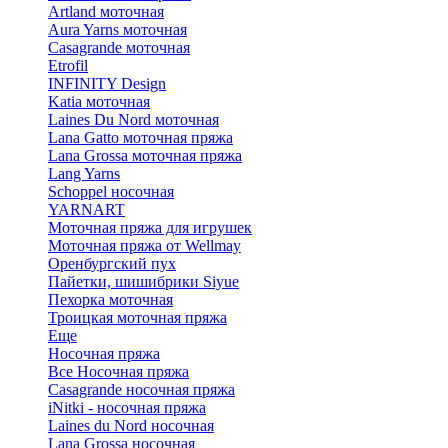
Artland моточная
Aura Yarns моточная
Casagrande моточная
Etrofil
INFINITY Design
Katia моточная
Laines Du Nord моточная
Lana Gatto моточная пряжа
Lana Grossa моточная пряжа
Lang Yarns
Schoppel носочная
YARNART
Моточная пряжа для игрушек
Моточная пряжа от Wellmay
Оренбургский пух
Пайетки, шишибрики Siyue
Пехорка моточная
Троицкая моточная пряжа
Еще
Носочная пряжа
Все Носочная пряжа
Casagrande носочная пряжа
iNitki - носочная пряжа
Laines du Nord носочная
Lana Grossa носочная