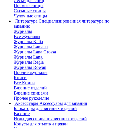
Лески для спиц
Прямые спицы
Съемные спицы
Чулочные спицы
Литература
Специализированная литература по
вязанию
Журналы
Все Журналы
Журналы Katia
Журналы Lamana
Журналы Lana Grossa
Журналы Lang
Журналы Regia
Журналы Rowan
Прочие журналы
Книги
Все Книги
Вязание изделий
Вязание спицами
Прочее рукоделие
Аксессуары
Аксессуары для вязания
Блокаторы для вязаных изделий
Вязание
Иглы для сшивания вязаных изделий
Конусы для отмотки пряжи