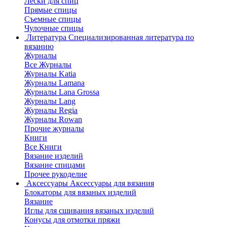
Лески для спиц
Прямые спицы
Съемные спицы
Чулочные спицы
Литература
Специализированная литература по
вязанию
Журналы
Все Журналы
Журналы Katia
Журналы Lamana
Журналы Lana Grossa
Журналы Lang
Журналы Regia
Журналы Rowan
Прочие журналы
Книги
Все Книги
Вязание изделий
Вязание спицами
Прочее рукоделие
Аксессуары
Аксессуары для вязания
Блокаторы для вязаных изделий
Вязание
Иглы для сшивания вязаных изделий
Конусы для отмотки пряжи