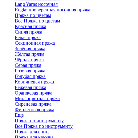
Lang Yarns носочная
Regia: проверенная носочная пряжа
Пряжа по цветам
Все Пряжа по цветам
Красная пряжа
Синяя пряжа
Белая пряжа
Секционная пряжа
Зелёная пряжа
Жёлтая пряжа
Чёрная пряжа
Серая пряжа
Розовая пряжа
Голубая пряжа
Коричневая пряжа
Бежевая пряжа
Оранжевая пряжа
Многоцветная пряжа
Сиреневая пряжа
Фиолетовая пряжа
Еще
Пряжа по инструменту
Все Пряжа по инструменту
Пряжа для спиц
Пряжа для крючка