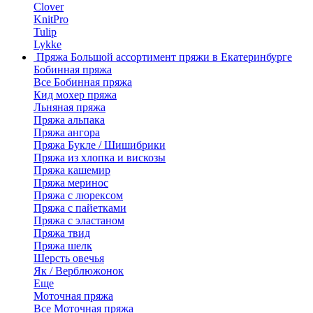
Clover
KnitPro
Tulip
Lykke
Пряжа
Большой ассортимент пряжи в Екатеринбурге
Бобинная пряжа
Все Бобинная пряжа
Кид мохер пряжа
Льняная пряжа
Пряжа альпака
Пряжа ангора
Пряжа Букле / Шишибрики
Пряжа из хлопка и вискозы
Пряжа кашемир
Пряжа меринос
Пряжа с люрексом
Пряжа с пайетками
Пряжа с эластаном
Пряжа твид
Пряжа шелк
Шерсть овечья
Як / Верблюжонок
Еще
Моточная пряжа
Все Моточная пряжа