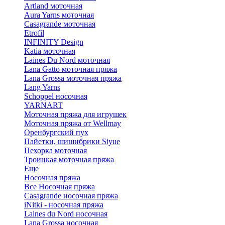
Artland моточная
Aura Yarns моточная
Casagrande моточная
Etrofil
INFINITY Design
Katia моточная
Laines Du Nord моточная
Lana Gatto моточная пряжа
Lana Grossa моточная пряжа
Lang Yarns
Schoppel носочная
YARNART
Моточная пряжа для игрушек
Моточная пряжа от Wellmay
Оренбургский пух
Пайетки, шишибрики Siyue
Пехорка моточная
Троицкая моточная пряжа
Еще
Носочная пряжа
Все Носочная пряжа
Casagrande носочная пряжа
iNitki - носочная пряжа
Laines du Nord носочная
Lana Grossa носочная