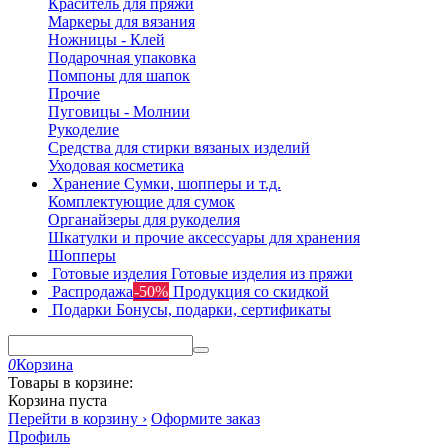
Краситель для пряжи
Маркеры для вязания
Ножницы - Клей
Подарочная упаковка
Помпоны для шапок
Прочие
Пуговицы - Молнии
Рукоделие
Средства для стирки вязаных изделий
Уходовая косметика
Хранение
Сумки, шопперы и т.д.
Комплектующие для сумок
Органайзеры для рукоделия
Шкатулки и прочие аксессуары для хранения
Шопперы
Готовые изделия
Готовые изделия из пряжи
Распродажа
-50%
Продукция со скидкой
Подарки
Бонусы, подарки, сертификаты
0
Корзина
Товары в корзине:
Корзина пуста
Перейти в корзину ›
Оформите заказ
Профиль