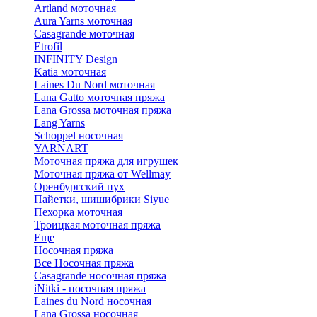
Artland моточная
Aura Yarns моточная
Casagrande моточная
Etrofil
INFINITY Design
Katia моточная
Laines Du Nord моточная
Lana Gatto моточная пряжа
Lana Grossa моточная пряжа
Lang Yarns
Schoppel носочная
YARNART
Моточная пряжа для игрушек
Моточная пряжа от Wellmay
Оренбургский пух
Пайетки, шишибрики Siyue
Пехорка моточная
Троицкая моточная пряжа
Еще
Носочная пряжа
Все Носочная пряжа
Casagrande носочная пряжа
iNitki - носочная пряжа
Laines du Nord носочная
Lana Grossa носочная