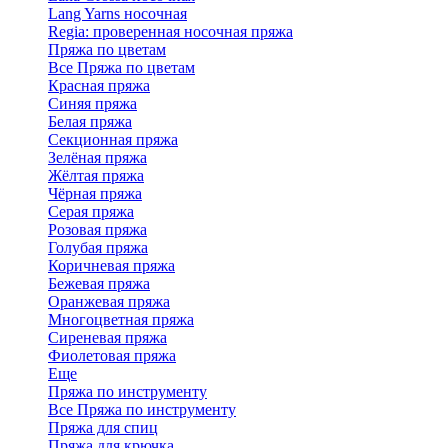
Lang Yarns носочная
Regia: проверенная носочная пряжа
Пряжа по цветам
Все Пряжа по цветам
Красная пряжа
Синяя пряжа
Белая пряжа
Секционная пряжа
Зелёная пряжа
Жёлтая пряжа
Чёрная пряжа
Серая пряжа
Розовая пряжа
Голубая пряжа
Коричневая пряжа
Бежевая пряжа
Оранжевая пряжа
Многоцветная пряжа
Сиреневая пряжа
Фиолетовая пряжа
Еще
Пряжа по инструменту
Все Пряжа по инструменту
Пряжа для спиц
Пряжа для крючка