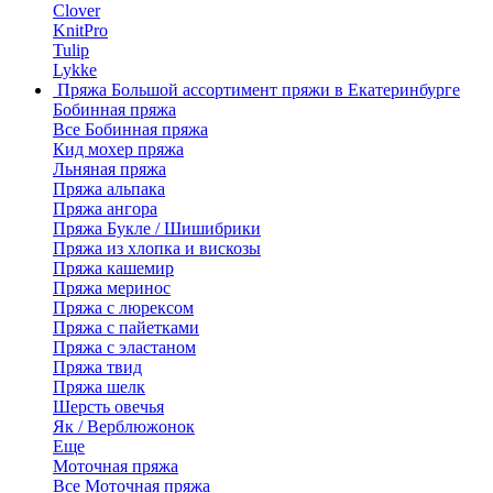
Clover
KnitPro
Tulip
Lykke
Пряжа
Большой ассортимент пряжи в Екатеринбурге
Бобинная пряжа
Все Бобинная пряжа
Кид мохер пряжа
Льняная пряжа
Пряжа альпака
Пряжа ангора
Пряжа Букле / Шишибрики
Пряжа из хлопка и вискозы
Пряжа кашемир
Пряжа меринос
Пряжа с люрексом
Пряжа с пайетками
Пряжа с эластаном
Пряжа твид
Пряжа шелк
Шерсть овечья
Як / Верблюжонок
Еще
Моточная пряжа
Все Моточная пряжа