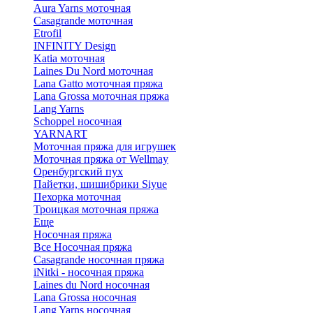
Aura Yarns моточная
Casagrande моточная
Etrofil
INFINITY Design
Katia моточная
Laines Du Nord моточная
Lana Gatto моточная пряжа
Lana Grossa моточная пряжа
Lang Yarns
Schoppel носочная
YARNART
Моточная пряжа для игрушек
Моточная пряжа от Wellmay
Оренбургский пух
Пайетки, шишибрики Siyue
Пехорка моточная
Троицкая моточная пряжа
Еще
Носочная пряжа
Все Носочная пряжа
Casagrande носочная пряжа
iNitki - носочная пряжа
Laines du Nord носочная
Lana Grossa носочная
Lang Yarns носочная