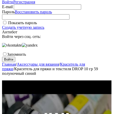
Войти
Регистрация
E-mail
Пароль
Восстановить пароль
Показать пароль
Создать учетную запись
Антибот
Войти через соц. сеть:
Запомнить
Войти
Главная
/
Аксессуары для вязания
/
Краситель для
пряжи
/
Краситель для пряжи и текстиля DROP 10 гр 59
полуночный синий