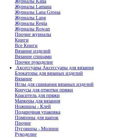
Журналы Katia
Журналы Lamana
Журналы Lana Grossa
Журналы Lang
Журналы Regia
Журналы Rowan
Прочие журналы
Книги
Все Книги
Вязание изделий
Вязание спицами
Прочее рукоделие
Аксессуары
Аксессуары для вязания
Блокаторы для вязаных изделий
Вязание
Иглы для сшивания вязаных изделий
Конусы для отмотки пряжи
Краситель для пряжи
Маркеры для вязания
Ножницы - Клей
Подарочная упаковка
Помпоны для шапок
Прочие
Пуговицы - Молнии
Рукоделие