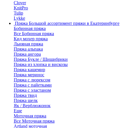
Clover
KnitPro
Tulip
Lykke
Пряжа
Большой ассортимент пряжи в Екатеринбурге
Бобинная пряжа
Все Бобинная пряжа
Кид мохер пряжа
Льняная пряжа
Пряжа альпака
Пряжа ангора
Пряжа Букле / Шишибрики
Пряжа из хлопка и вискозы
Пряжа кашемир
Пряжа меринос
Пряжа с люрексом
Пряжа с пайетками
Пряжа с эластаном
Пряжа твид
Пряжа шелк
Як / Верблюжонок
Еще
Моточная пряжа
Все Моточная пряжа
Artland моточная